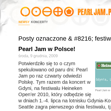
NEWSY
KONCERTY
Posty oznaczone & #8216; festiw
Pearl Jam w Polsce!
środa, 9 grudnia, 2009
Potwierdziło się to o czym
spekulowano od paru dni: Pearl
Jam po raz czwarty odwiedzi
Polskę. Tym razem da koncert w
Gdyni, na festiwalu Heineken
Pearl Jam w G
Open’er 2010, który odbędzie się
w dniach 1.-4. lipca na lotnisku Gdynia-K
Seattle zagra pierwszego dnia festiwalu, t