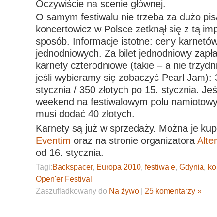
Oczywiście na scenie głównej.
O samym festiwalu nie trzeba za dużo pi
koncertowicz w Polsce zetknął się z tą im
sposób. Informacje istotne: ceny karnetów
jednodniowych. Za bilet jednodniowy zapła
karnety czterodniowe (takie – a nie trzydn
jeśli wybieramy się zobaczyć Pearl Jam): 
stycznia / 350 złotych po 15. stycznia. Jeś
weekend na festiwalowym polu namiotowy
musi dodać 40 złotych.
Karnety są już w sprzedaży. Można je kup
Eventim
oraz na stronie organizatora
Alter
od 16. stycznia.
Tagi:
Backspacer
,
Europa 2010
,
festiwale
,
Gdynia
,
ko
Open'er Festival
Zaszufladkowany do
Na żywo
|
25 komentarzy »