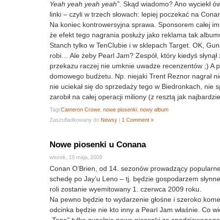
Yeah yeah yeah yeah”
. Skąd wiadomo? Ano wyciekł ów 
linki – czyli w trzech słowach: lepiej poczekać na Cona
Na koniec kontrowersyjna sprawa. Sponsorem całej imp
że efekt tego nagrania posłuży jako reklama tak album
Stanch tylko w TenClubie i w sklepach Target. OK, Guns
robi… Ale żeby Pearl Jam? Zespół, który kiedyś słynął
przekazu raczej nie umknie uwadze recenzentów ;) A 
domowego budżetu. Np. niejaki Trent Reznor nagrał ni
nie uciekał się do sprzedaży tego w Biedronkach, nie 
zarobił na całej operacji miliony (z resztą jak najbardz
Tagi:
Cameron Crowe
,
nowe piosenki
,
nowy album
Zaszufladkowany do
Newsy
|
1 Comment »
Nowe piosenki u Conana
wtorek, 19 maja, 2009
Conan O’Brien, od 14. sezonów prowadzący popularne 
schedę po Jay’u Leno – tj. będzie gospodarzem słynn
roli zostanie wyemitowany 1. czerwca 2009 roku.
Na pewno będzie to wydarzenie głośne i szeroko kome
odcinka będzie nie kto inny a Pearl Jam właśnie. Co 
„Tena” tylko zupełnie nowe piosenki ze spodziewanego 