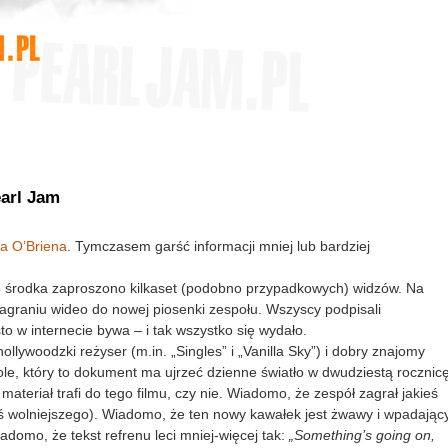
arl Jam
a O’Briena
. Tymczasem garść informacji mniej lub bardziej
Do środka zaproszono kilkaset (podobno przypadkowych) widzów. Na
 nagraniu wideo do nowej piosenki zespołu. Wszyscy podpisali
o w internecie bywa – i tak wszystko się wydało.
lywoodzki reżyser (m.in. „Singles” i „Vanilla Sky”) i dobry znajomy
le, który to dokument ma ujrzeć dzienne światło w dwudziestą rocznic
ateriał trafi do tego filmu, czy nie. Wiadomo, że zespół zagrał jakieś
oś wolniejszego). Wiadomo, że ten nowy kawałek jest żwawy i wpadając
domo, że tekst refrenu leci mniej-więcej tak:
„Something’s going on,