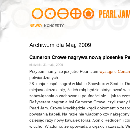
NEWSY
KONCERTY
Archiwum dla Maj, 2009
Cameron Crowe nagrywa nową piosenkę Pe
niedziela, 31 maja, 2009
Przypominamy, że już jutro Pearl Jam
wystąpi u Conan
potwierdzonych.
28. maja zespół zagrał w klubie Showbox w Seattle. 
miejscu okazało się, że ich rolą będzie statystować w
zobowiązania o zachowaniu poufności ale – jak to częst
Reżyserem nagrania był Cameron Crowe, czyli znany hol
Pearl Jam. Crowe kręci/będzie kręcił dokument o zespo
powstania kapeli. Na razie nie wiadomo czy nakręcony m
dziesięć razy nowy kawałek (oraz „Sonic Reducer” i c
w ucho. Wiadomo, że opowiada o ciężkich czasach. Wia