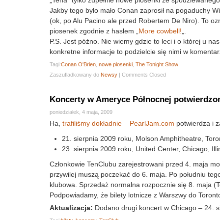
Jakby tego było mało Conan zaprosił na pogaduchy Wil
(ok, po Alu Pacino ale przed Robertem De Niro). To oz
piosenek zgodnie z hasłem „
More
cowbell!
„.
P.S. Jest późno. Nie wiemy gdzie to leci i o której u n
konkretne informacje to podzielcie się nimi w komentar
Tagi:
Conan O'Brien
,
nowe piosenki
,
The Tonight Show
Zaszufladkowany do
Newsy
|
Comments Closed
Koncerty w Ameryce Północnej potwierdzo
poniedziałek, 4 maja, 2009
Ha,
trafiliśmy dokładnie
–
PearlJam.com
potwierdza i z
21. sierpnia 2009 roku, Molson Amphitheatre, Toro
23. sierpnia 2009 roku, United Center, Chicago, Ill
Członkowie TenClubu zarejestrowani przed 4. maja mogą
przywilej muszą poczekać do 6. maja. Po południu teg
klubowa. Sprzedaż normalna rozpocznie się 8. maja (
Podpowiadamy, że bilety lotnicze z Warszwy do Toronto t
Aktualizacja:
Dodano drugi koncert w Chicago – 24. si