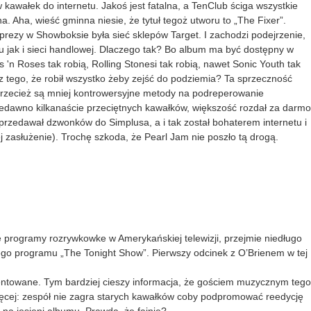
kawałek do internetu. Jakoś jest fatalna, a TenClub ściga wszystkie
na. Aha, wieść gminna niesie, że tytuł tegoż utworu to „The Fixer”.
rezy w Showboksie była sieć sklepów Target. I zachodzi podejrzenie,
u jak i sieci handlowej. Dlaczego tak? Bo album ma być dostępny w
 'n Roses tak robią, Rolling Stonesi tak robią, nawet Sonic Youth tak
 z tego, że robił wszystko żeby zejść do podziemia? Ta sprzeczność
przecież są mniej kontrowersyjne metody na podreperowanie
edawno kilkanaście przeciętnych kawałków, większość rozdał za darmo
sprzedawał dzwonków do Simplusa, a i tak został bohaterem internetu i
iej zasłużenie). Trochę szkoda, że Pearl Jam nie poszło tą drogą.
programy rozrywkowke w Amerykańskiej telewizji, przejmie niedługo
ego programu „The Tonight Show”. Pierwszy odcinek z O’Brienem w tej
ntowane. Tym bardziej cieszy informacja, że gościem muzycznym tego
więcej: zespół nie zagra starych kawałków coby podpromować reedycję
na jesieni albumu. Prawda, że fajnie?