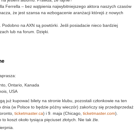
la Ferrella – bez wątpienia najwybitniejszego aktora naszych czasów
nacza, że jest szansa na wzbogacenie aranżacji którejś z nowych
as. Podobno na AXN są powtórki. Jeśli posiadacie nieco bardziej
zach lub na forum. Dzięki.
ne
aprasza:
nto, Ontario, Kanada
inois, USA
 już kupować bilety na stronie klubu, pozostali członkowie na ten
o dnia (w Polsce to będzie późny wieczór) zakończy się przedsprzedaż
Toronto,
ticketmaster.ca
) i 9. maja (Chicago,
ticketmaster.com
).
o koszt około tysiąca pięciuset złotych. Nie tak źle.
erpnia.