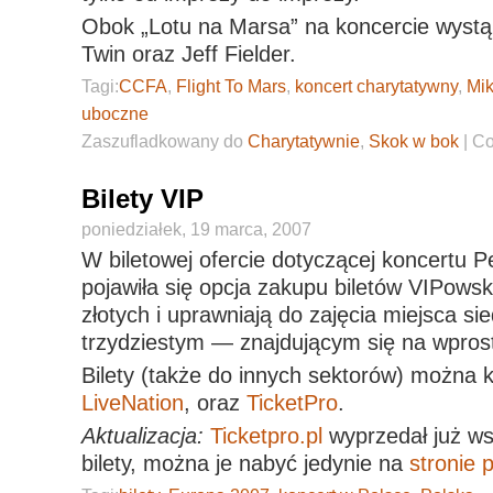
Obok „Lotu na Marsa” na koncercie wystąp
Twin oraz Jeff Fielder.
Tagi:
CCFA
,
Flight To Mars
,
koncert charytatywny
,
Mi
uboczne
Zaszufladkowany do
Charytatywnie
,
Skok w bok
|
Co
Bilety VIP
poniedziałek, 19 marca, 2007
W biletowej ofercie dotyczącej koncertu 
pojawiła się opcja zakupu biletów VIPowsk
złotych i uprawniają do zajęcia miejsca s
trzydziestym — znajdującym się na wprost
Bilety (także do innych sektorów) można k
LiveNation
, oraz
TicketPro
.
Aktualizacja:
Ticketpro.pl
wyprzedał już ws
bilety, można je nabyć jedynie na
stronie 