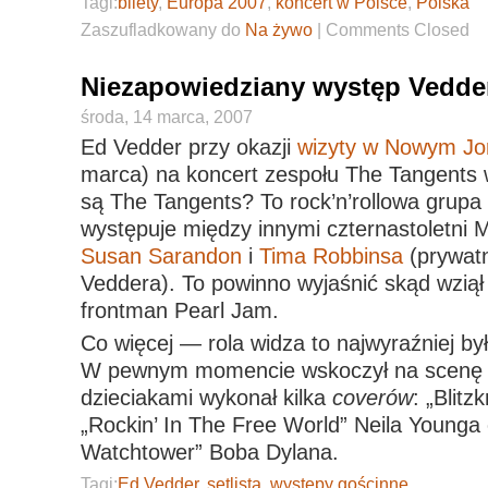
Tagi:
bilety
,
Europa 2007
,
koncert w Polsce
,
Polska
Zaszufladkowany do
Na żywo
|
Comments Closed
Niezapowiedziany występ Vedde
środa, 14 marca, 2007
Ed Vedder przy okazji
wizyty w Nowym Jo
marca) na koncert zespołu The Tangents w
są The Tangents? To rock’n’rollowa grupa 
występuje między innymi czternastoletni 
Susan Sarandon
i
Tima Robbinsa
(prywat
Veddera). To powinno wyjaśnić skąd wziął 
frontman Pearl Jam.
Co więcej — rola widza to najwyraźniej by
W pewnym momencie wskoczył na scenę i
dzieciakami wykonał kilka
coverów
: „Blit
„Rockin’ In The Free World” Neila Younga 
Watchtower” Boba Dylana.
Tagi:
Ed Vedder
,
setlista
,
występy gościnne