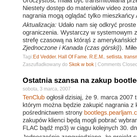
Uroczystość miała być transmitowana prz
Niestety dostęp do materiałów video zost
nagrania mogą oglądać tylko mieszkańcy 
Aktualizacja:
Udało nam się odkryć proste
ograniczenia. Wystarczy w systemowym z
strefę czasową na którąś z amerykańskic
Zjednoczone i Kanada (czas górski)
). Mił
Tagi:
Ed Vedder
,
Hall Of Fame
,
R.E.M.
,
setlista
,
trans
Zaszufladkowany do
Skok w bok
|
Comments Close
Ostatnia szansa na zakup bootl
sobota, 3 marca, 2007
TenClub
ogłosił dzisiaj, że 9. marca 2007 t
którym można będzie zakupić nagrania z 
pośrednictwem strony
bootlegs.pearljam.
zakupów klienci będą mogli pobrać wybra
FLAC bądź mp3) w ciągu kolejnych 30. dn
Jednocześnie zapowiedziano, że projekt 