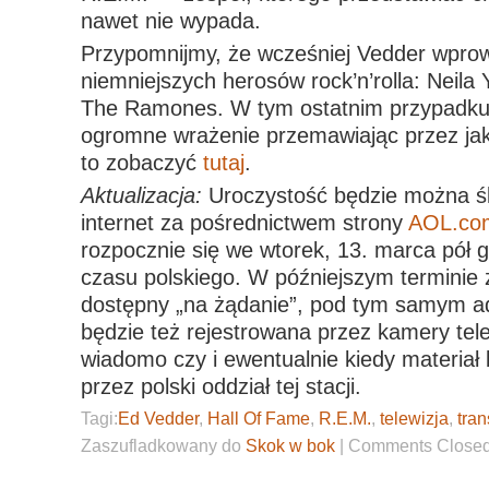
nawet nie wypada.
Przypomnijmy, że wcześniej Vedder wprowa
niemniejszych herosów rock’n’rolla: Neila
The Ramones. W tym ostatnim przypadku 
ogromne wrażenie przemawiając przez jak
to zobaczyć
tutaj
.
Aktualizacja:
Uroczystość będzie można śl
internet za pośrednictwem strony
AOL.co
rozpocznie się we wtorek, 13. marca pół 
czasu polskiego. W późniejszym terminie 
dostępny „na żądanie”, pod tym samym a
będzie też rejestrowana przez kamery tele
wiadomo czy i ewentualnie kiedy materia
przez polski oddział tej stacji.
Tagi:
Ed Vedder
,
Hall Of Fame
,
R.E.M.
,
telewizja
,
tran
Zaszufladkowany do
Skok w bok
|
Comments Close