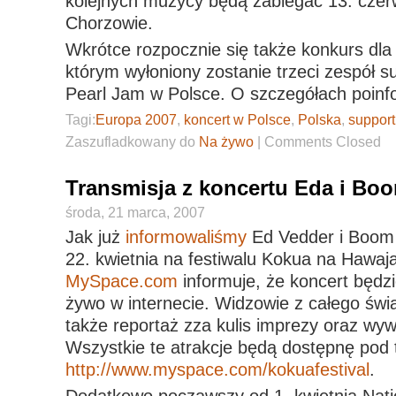
kolejnych muzycy będą zabiegać 13. czer
Chorzowie.
Wkrótce rozpocznie się także konkurs dla
którym wyłoniony zostanie trzeci zespół s
Pearl Jam w Polsce. O szczegółach poin
Tagi:
Europa 2007
,
koncert w Polsce
,
Polska
,
support
Zaszufladkowany do
Na żywo
|
Comments Closed
Transmisja z koncertu Eda i Bo
środa, 21 marca, 2007
Jak już
informowaliśmy
Ed Vedder i Boom 
22. kwietnia na festiwalu Kokua na Hawaj
MySpace.com
informuje, że koncert będz
żywo w internecie. Widzowie z całego świ
także reportaż zza kulis imprezy oraz wywi
Wszystkie te atrakcje będą dostępnę pod
http://www.myspace.com/kokuafestival
.
Dodatkowo począwszy od 1. kwietnia Nati