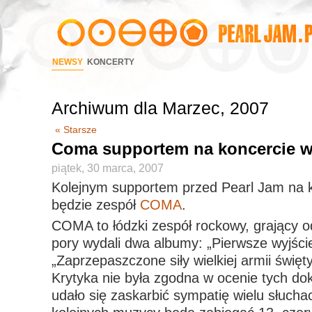
NEWSY
KONCERTY
Archiwum dla Marzec, 2007
« Starsze
Coma supportem na koncercie 
piątek, 30 marca, 2007
Kolejnym supportem przed Pearl Jam na 
będzie zespół
COMA
.
COMA to łódzki zespół rockowy, grający o
pory wydali dwa albumy: „Pierwsze wyjści
„Zaprzepaszczone siły wielkiej armii świę
Krytyka nie była zgodna w ocenie tych do
udało się zaskarbić sympatię wielu słucha