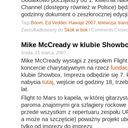
Channel (dostępny również w Polsce) będz
godzinny dokument o zeszłorocznej edycji
Tagi:
Boom
,
Ed Vedder
,
Hawaje 2007
,
telewizja
,
tran
Zaszufladkowany do
Skok w bok
|
Comments Close
Mike McCready w klubie Showb
środa, 21 marca, 2007
Mike McCready wystąpi z zespołem Fligh
koncercie charytatywnym na rzecz
fundac
klubie Showbox. Impreza odbędzie się 7. k
nabycia
tutaj
, wejście od godziny 18, trz
lat.
Flight to Mars to kapela, w której gitarzy
paroma znajomymi gra szlagiery rockowe z
przede wszystkim z repertuaru zespołu UFO
a może na szczęście) poważny projekt ubo
tylko od imprezy do imprezy.