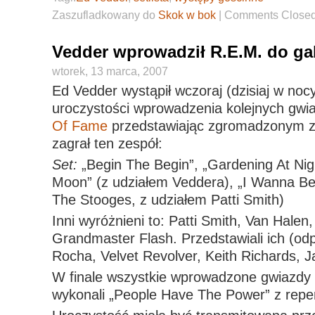
Zaszufladkowany do
Skok w bok
|
Comments Close
Vedder wprowadził R.E.M. do gal
wtorek, 13 marca, 2007
Ed Vedder wystąpił wczoraj (dzisiaj w noc
uroczystości wprowadzenia kolejnych gwi
Of Fame
przedstawiając zgromadzonym z
zagrał ten zespół:
Set:
„Begin The Begin”, „Gardening At Ni
Moon” (z udziałem Veddera), „I Wanna Be
The Stooges, z udziałem Patti Smith)
Inni wyróżnieni to: Patti Smith, Van Halen
Grandmaster Flash. Przedstawiali ich (od
Rocha, Velvet Revolver, Keith Richards, J
W finale wszystkie wprowadzone gwiazdy 
wykonali „People Have The Power” z reper