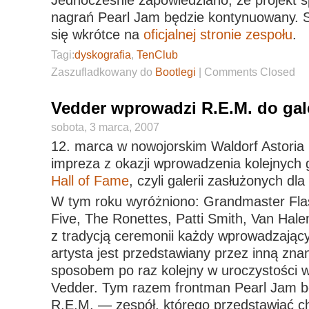
nagrań Pearl Jam będzie kontynuowany. S
się wkrótce na
oficjalnej stronie zespołu
.
Tagi:
dyskografia
,
TenClub
Zaszufladkowany do
Bootlegi
|
Comments Closed
Vedder wprowadzi R.E.M. do gale
sobota, 3 marca, 2007
12. marca w nowojorskim Waldorf Astoria 
impreza z okazji wprowadzenia kolejnych
Hall of Fame
, czyli galerii zasłużonych dl
W tym roku wyróżniono: Grandmaster Fla
Five, The Ronettes, Patti Smith, Van Hal
z tradycją ceremonii każdy wprowadzając
artysta jest przedstawiany przez inną zn
sposobem po raz kolejny w uroczystości 
Vedder. Tym razem frontman Pearl Jam bę
R.E.M. — zespół, którego przedstawiać ch