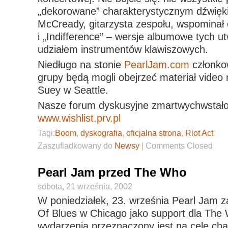
„dekorowane” charakterystycznym dźwi
McCready, gitarzysta zespołu, wspominał 
i „Indifference” – wersje albumowe tych 
udziałem instrumentów klawiszowych.
Niedługo na stonie
PearlJam.com
członkow
grupy będą mogli obejrzeć materiał video
Suey w Seattle.
Nasze forum dyskusyjne zmartwychwstał
www.wishlist.prv.pl
Tagi:
Boom
,
dyskografia
,
oficjalna strona
,
Riot Act
Zaszufladkowany do
Newsy
|
Comments Closed
Pearl Jam przed The Who
sobota, 21 września, 2002
W poniedziałek, 23. września Pearl Jam z
Of Blues w Chicago jako support dla The
wydarzenia przeznaczony jest na cele cha