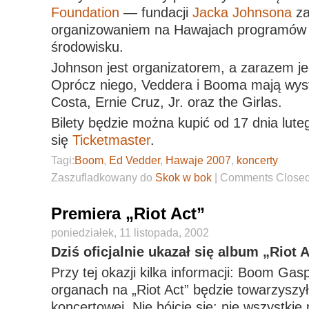
Foundation
— fundacji
Jacka Johnsona
za
organizowaniem na Hawajach programów 
środowisku.
Johnson jest organizatorem, a zarazem je
Oprócz niego, Veddera i Booma mają wyst
Costa, Ernie Cruz, Jr. oraz the Girlas.
Bilety będzie można kupić od 17 dnia lut
się
Ticketmaster
.
Tagi:
Boom
,
Ed Vedder
,
Hawaje 2007
,
koncerty
Zaszufladkowany do
Skok w bok
|
Comments Close
Premiera „Riot Act”
poniedziałek, 11 listopada, 2002
Dziś oficjalnie ukazał się album „Riot A
Przy tej okazji kilka informacji: Boom Gas
organach na „Riot Act” będzie towarzyszył
koncertowej. Nie bójcie się: nie wszystkie