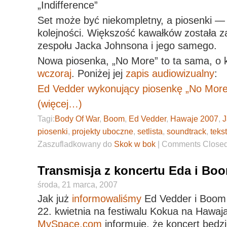
„Indifference”
Set może być niekompletny, a piosenki —
kolejności. Większość kawałków została 
zespołu Jacka Johnsona i jego samego.
Nowa piosenka, „No More” to ta sama, o 
wczoraj
. Poniżej jej
zapis audiowizualny
:
Ed Vedder wykonujący piosenkę „No More”
(więcej…)
Tagi:
Body Of War
,
Boom
,
Ed Vedder
,
Hawaje 2007
,
J
piosenki
,
projekty uboczne
,
setlista
,
soundtrack
,
tekst
Zaszufladkowany do
Skok w bok
|
Comments Close
Transmisja z koncertu Eda i Bo
środa, 21 marca, 2007
Jak już
informowaliśmy
Ed Vedder i Boom 
22. kwietnia na festiwalu Kokua na Hawaj
MySpace.com
informuje, że koncert będz