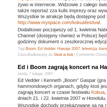
żywo w internecie. Widzowie z całego świ
także reportaż zza kulis imprezy oraz wywi
Wszystkie te atrakcje będą dostępnę pod
http://www.myspace.com/kokuafestival
.
Dodatkowo począwszy od 1. kwietnia Nati
Channel (dostępny również w Polsce) będz
godzinny dokument o zeszłorocznej edycji
Tagi:
Boom
,
Ed Vedder
,
Hawaje 2007
,
telewizja
,
tran
Zaszufladkowany do
Skok w bok
|
Comments Close
Ed i Boom zagrają koncert na H
środa, 7 lutego, 2007
Ed Vedder i Kenneth „Boom” Gaspar (gra
hammondowych organach, gdyby ktoś jeszc
zagrają koncert w czasie festiwalu
Kokua
,
dniach 21. i 22. kwietnia 2007 w Honolulu
Wszystkie dochody przekazywane są na 