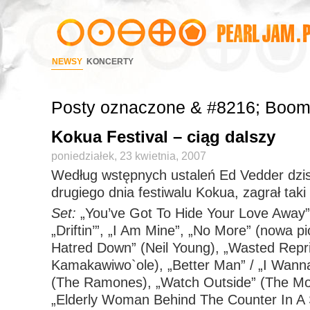
NEWSY
KONCERTY
Posty oznaczone & #8216; Boom
Kokua Festival – ciąg dalszy
poniedziałek, 23 kwietnia, 2007
Według wstępnych ustaleń Ed Vedder dzis
drugiego dnia festiwalu Kokua, zagrał taki 
Set:
„You’ve Got To Hide Your Love Away” 
„Driftin’”, „I Am Mine”, „No More” (nowa p
Hatred Down” (Neil Young), „Wasted Repris
Kamakawiwo`ole), „Better Man” / „I Wann
(The Ramones), „Watch Outside” (The Mo
„Elderly Woman Behind The Counter In A 