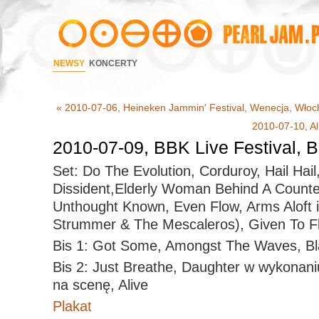
NEWSY
KONCERTY
« 2010-07-06, Heineken Jammin' Festival, Wenecja, Włoc
2010-07-10, Ali
2010-07-09, BBK Live Festival, B
Set: Do The Evolution, Corduroy, Hail Hai
Dissident,Elderly Woman Behind A Counte
Unthought Known, Even Flow, Arms Aloft 
Strummer & The Mescaleros), Given To F
Bis 1: Got Some, Amongst The Waves, Bl
Bis 2: Just Breathe, Daughter w wykonan
na scenę, Alive
Plakat