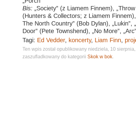
„Porch”
Bis:
„Society” (z Liamem Finnem), „Throw
(Hunters & Collectors; z Liamem Finnem), 
The North Country” (Bob Dylan), „Lukin”,
Door” (Pete Townshend), „No More”, „Arc
Tagi:
Ed Vedder
,
koncerty
,
Liam Finn
,
pro
Ten wpis został opublikowany niedziela, 10 sierpnia, 
zaszufladkowany do kategorii
Skok w bok
.