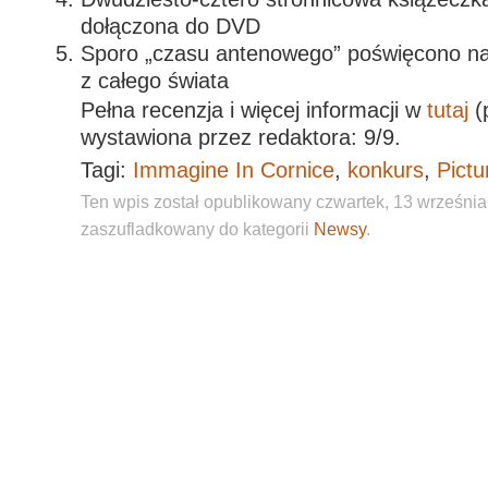
dołączona do DVD
Sporo „czasu antenowego” poświęcono na
z całego świata
Pełna recenzja i więcej informacji w
tutaj
(
wystawiona przez redaktora: 9/9.
Tagi:
Immagine In Cornice
,
konkurs
,
Pictu
Ten wpis został opublikowany czwartek, 13 września, 
zaszufladkowany do kategorii
Newsy
.