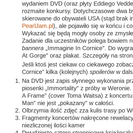
wydaniem DVD (oraz płyty Eddiego Vedd
rozmaite konkursy. Dotychczasowe dwa b
skierowane do obywateli USA (stąd brak i
PearlJam.pl
), ale pojawiło się w końcu i c
Wykazać się będą mogły osoby ze zmysłe
Zadanie dla uczestników polega bowiem n
bannera
„Immagine In Cornice”. Do wygra
At Gorge” oraz plakat. Szczegóły na stro
Jeśli ktoś jest ciekaw co ciekawego zoba
Cornice” kilka (kolejnych)
spoilerów
w dals
Na DVD jest zapis słynnego wykonania prz
piosenki „Immortality” z próby w Weronie. 
A Frame” (cover Toma Waitsa) z koncertu 
Man” nie jest „pokazany” w całości.
Olbrzymia ilość zdjęć zza kulis trasy po 
Fragmenty koncertów nakręcone rewelacyj
niezliczonej ilości kamer
Dwudziesto-cztero stronnicowa książeczka 