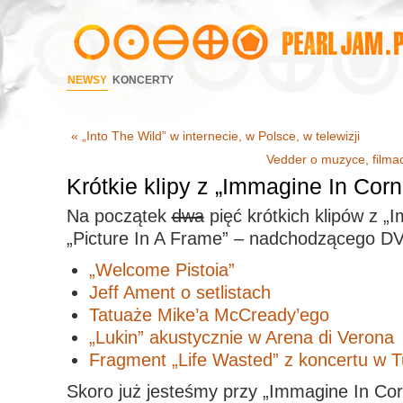
NEWSY
KONCERTY
« „Into The Wild” w internecie, w Polsce, w telewizji
Vedder o muzyce, filmach
Krótkie klipy z „Immagine In Corn
Na początek
dwa
pięć krótkich klipów z „
„Picture In A Frame” – nadchodzącego D
„Welcome Pistoia”
Jeff Ament o setlistach
Tatuaże Mike’a McCready’ego
„Lukin” akustycznie w Arena di Verona
Fragment „Life Wasted” z koncertu w T
Skoro już jesteśmy przy „Immagine In Cor