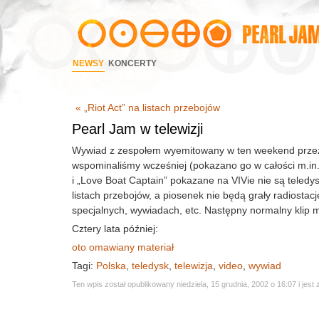
NEWSY
KONCERTY
« „Riot Act” na listach przebojów
Pearl Jam w telewizji
Wywiad z zespołem wyemitowany w ten weekend przez 
wspominaliśmy wcześniej (pokazano go w całości m.in. n
i „Love Boat Captain” pokazane na VIVie nie są teledy
listach przebojów, a piosenek nie będą grały radiosta
specjalnych, wywiadach, etc. Następny normalny klip ma
Cztery lata później:
oto omawiany materiał
Tagi:
Polska
,
teledysk
,
telewizja
,
video
,
wywiad
Ten wpis został opublikowany niedziela, 15 grudnia, 2002 o 16:07 i jes